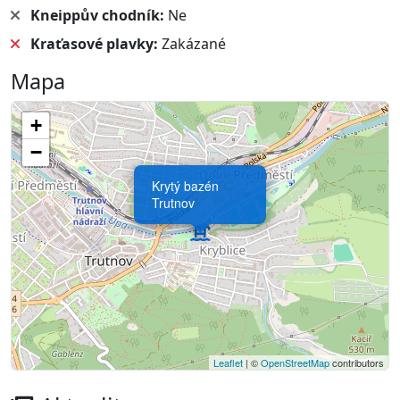
Kneippův chodník:
Ne
Kraťasové plavky:
Zakázané
Mapa
+
−
Krytý bazén
Trutnov
Leaflet
| ©
OpenStreetMap
contributors