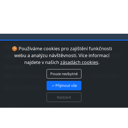
jduplavat.cz
🍪 Používáme cookies pro zajištění funkčnosti
Nejlepší databáze bazénů a koupališť v České republice.
webu a analýzu návštěvnosti. Více informací
najdete v našich
zásadách cookies
.
Kontakt
Pouze nezbytné
Máte tip na bazén nebo chybu v datech? Napište nám!
✓ Přijmout vše
Náš Instagram
Nastavit
© 2026 jduplavat.cz. Všechna práva vyhrazena.
Zásady cookies EU
Zásady zpracování osobních
údajů
Mapa webu