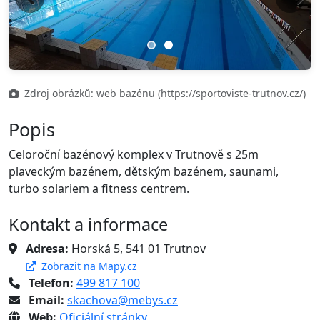
Previous
Next
Zdroj obrázků: web bazénu (https://sportoviste-trutnov.cz/)
Popis
Celoroční bazénový komplex v Trutnově s 25m
plaveckým bazénem, dětským bazénem, saunami,
turbo solariem a fitness centrem.
Kontakt a informace
Adresa:
Horská 5, 541 01 Trutnov
Zobrazit na Mapy.cz
Telefon:
499 817 100
Email:
skachova@mebys.cz
Web:
Oficiální stránky