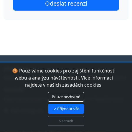
jduplavat.cz
🍪 Používáme cookies pro zajištění funkčnosti
Nejlepší databáze bazénů a koupališť v České republice.
webu a analýzu návštěvnosti. Více informací
najdete v našich
zásadách cookies
.
Kontakt
Pouze nezbytné
Máte tip na bazén nebo chybu v datech? Napište nám!
✓ Přijmout vše
Náš Instagram
Nastavit