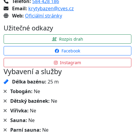
Telefon:
584 428 186
Email:
krytybazen@cves.cz
Web:
Oficiální stránky
Užitečné odkazy
Rozpis drah
Facebook
Instagram
Vybavení a služby
Délka bazénu:
25 m
Tobogán:
Ne
Dětský bazének:
Ne
Vířivka:
Ne
Sauna:
Ne
Parní sauna:
Ne