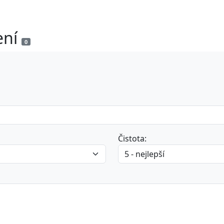
ení
0
Čistota: