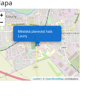
apa
+
−
Městská plavecká hala
Louny
Leaflet
| ©
OpenStreetMap
contributors