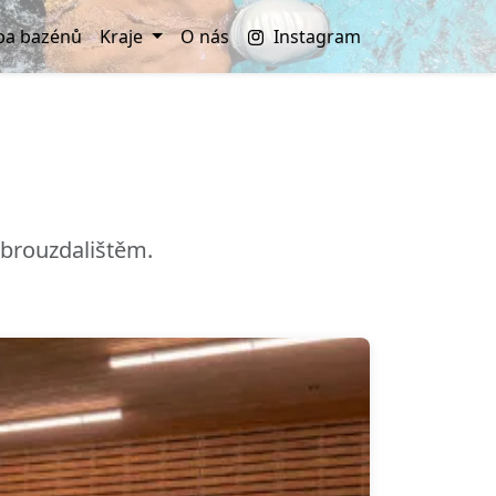
a bazénů
Kraje
O nás
Instagram
 brouzdalištěm.