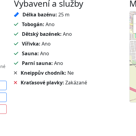
Vybavení a služby
M
Délka bazénu:
25 m
Tobogán:
Ano
Dětský bazének:
Ano
Vířivka:
Ano
Sauna:
Ano
Parní sauna:
Ano
sné
Kneippův chodník:
Ne
Kraťasové plavky:
Zakázané