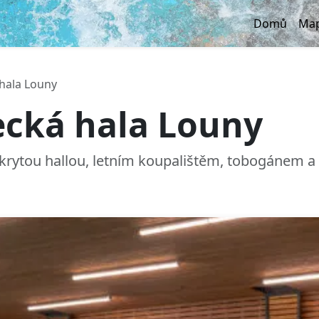
Domů
Map
hala Louny
ecká hala Louny
 krytou hallou, letním koupalištěm, tobogánem a