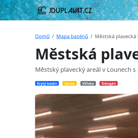
Domů
Mapa bazénů
Městská plavecká 
Městská plav
Městský plavecký areál v Lounech s
Krytý bazén
Sauna
Vířivka
Tobogán