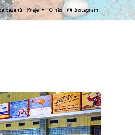
a bazénů
Kraje
O nás
Instagram