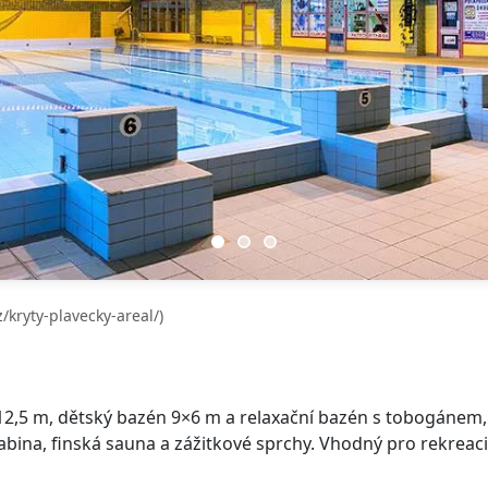
/kryty-plavecky-areal/)
×12,5 m, dětský bazén 9×6 m a relaxační bazén s tobogánem,
abina, finská sauna a zážitkové sprchy. Vhodný pro rekreaci,