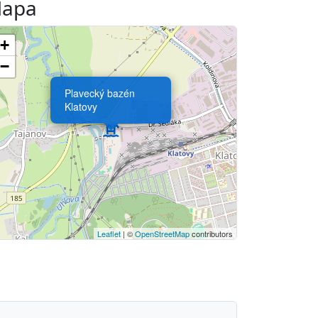
apa
+
−
Plavecký bazén
Klatovy
Leaflet
| ©
OpenStreetMap
contributors