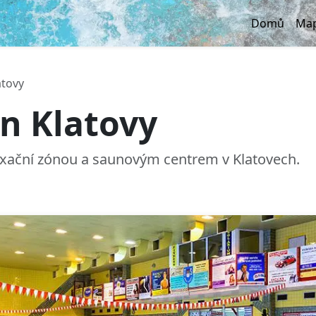
Domů
Map
atovy
n Klatovy
laxační zónou a saunovým centrem v Klatovech.