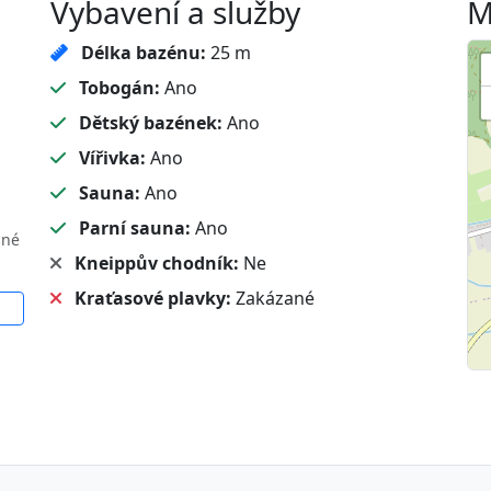
Vybavení a služby
M
Délka bazénu:
25 m
Tobogán:
Ano
Dětský bazének:
Ano
Vířivka:
Ano
Sauna:
Ano
Parní sauna:
Ano
sné
Kneippův chodník:
Ne
Kraťasové plavky:
Zakázané