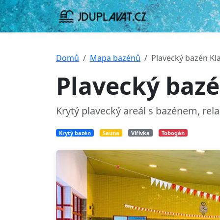
Domů
Mapa bazénů
Plavecký bazén Kl
Plavecký bazé
Krytý plavecký areál s bazénem, re
Krytý bazén
Sauna
Vířivka
Tobogán