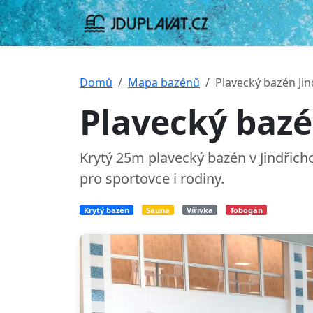
Domů
Mapa bazénů
Plavecký bazén Ji
Plavecký bazé
Krytý 25m plavecký bazén v Jindřic
pro sportovce i rodiny.
Krytý bazén
Sauna
Vířivka
Tobogán