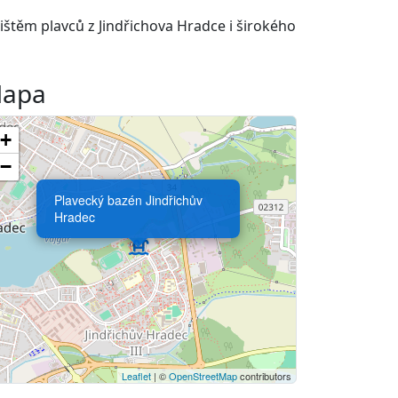
ištěm plavců z Jindřichova Hradce i širokého
apa
+
−
Plavecký bazén Jindřichův
Hradec
Leaflet
| ©
OpenStreetMap
contributors