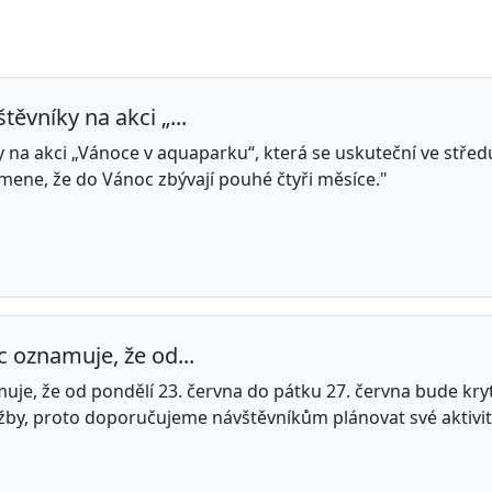
ěvníky na akci „...
 na akci „Vánoce v aquaparku“, která se uskuteční ve střed
ene, že do Vánoc zbývají pouhé čtyři měsíce."
 oznamuje, že od...
je, že od pondělí 23. června do pátku 27. června bude kryt
užby, proto doporučujeme návštěvníkům plánovat své aktivi