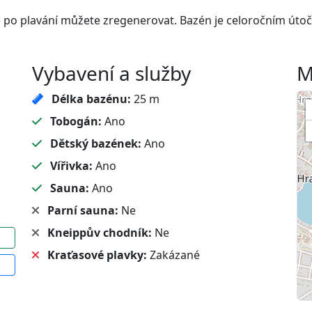
že po plavání můžete zregenerovat. Bazén je celoročním útoč
Vybavení a služby
M
Délka bazénu:
25 m
Tobogán:
Ano
Dětský bazének:
Ano
Vířivka:
Ano
Sauna:
Ano
Parní sauna:
Ne
Kneippův chodník:
Ne
Kraťasové plavky:
Zakázané