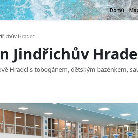
Domů
Map
ndřichův Hradec
n Jindřichův Hrade
hově Hradci s tobogánem, dětským bazénkem, saun