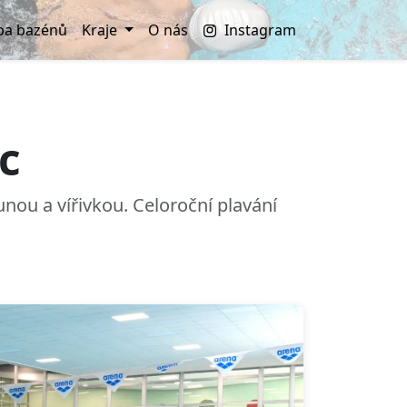
a bazénů
Kraje
O nás
Instagram
c
ou a vířivkou. Celoroční plavání