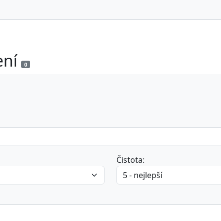
ení
0
Čistota: