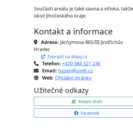
Součástí areálu je také sauna a vířivka, tak
okolí Jihočeského kraje.
Kontakt a informace
Adresa:
Jáchymova 865/III Jindřichův
Hradec
Zobrazit na Mapy.cz
Telefon:
+420 384 321 236
Email:
bazen@smjh.cz
Web:
Oficiální stránky
Užitečné odkazy
Rozpis drah
Facebook