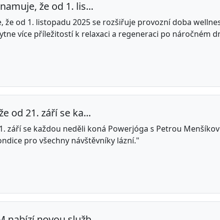
muje, že od 1. lis...
e od 1. listopadu 2025 se rozšiřuje provozní doba wellne
tne více příležitostí k relaxaci a regeneraci po náročném dn
od 21. září se ka...
. září se každou neděli koná Powerjóga s Petrou Menšíkov
ondice pro všechny návštěvníky lázní."
nabízí novou služb...