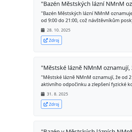
"Bazén Městských lázní NMnM ozna
"Bazén Městských lázní NMnM oznamuje, ž
od 9:00 do 21:00, což návštěvníkům posky
28. 10. 2025
Zdroj
"Městské lázně NMnM oznamují, že 
"Městské lázně NMnM oznamují, že od 21
aktivního odpočinku a zlepšení fyzické k
31. 8. 2025
Zdroj
"Bazén v Městských lázních NMnM 