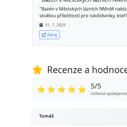
"Bazén v Městských lázních NMnM nabízí n
skvělou příležitostí pro návštěvníky, kteří
31. 7. 2025
Zdroj
Recenze a hodnoc
5/5
⭐
⭐
⭐
⭐
⭐
Celková spokojenos
Tomáš