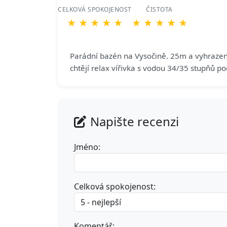
CELKOVÁ SPOKOJENOST
ČISTOTA
★
★
★
★
★
★
★
★
★
★
Parádní bazén na Vysočině. 25m a vyhrazená 
chtějí relax vířivka s vodou 34/35 stupňů p
Napište recenzi
Jméno:
Celková spokojenost:
Komentář: