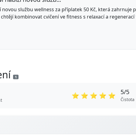
ovou službu wellness za příplatek 50 Kč, která zahrnuje pří
 chtějí kombinovat cvičení ve fitness s relaxací a regenerací 
ení
1
5/5
⭐
⭐
⭐
⭐
⭐
Čistota
t