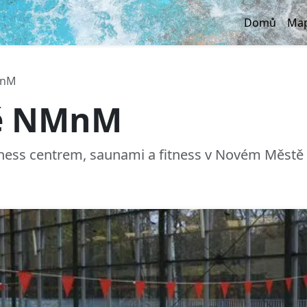
Domů
Map
MnM
ně NMnM
ness centrem, saunami a fitness v Novém Městě