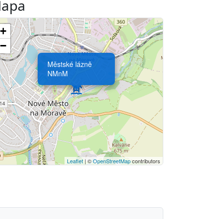
apa
+
−
Městské lázně
NMnM
Leaflet
| ©
OpenStreetMap
contributors