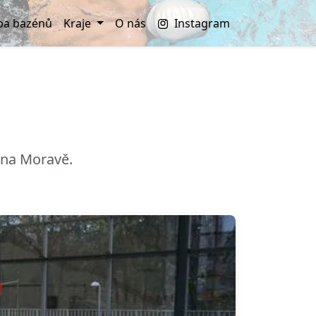
a bazénů
Kraje
O nás
Instagram
 na Moravě.