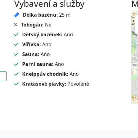
Vybavení a služby
M
Délka bazénu:
25 m
Tobogán:
Ne
Dětský bazének:
Ano
Vířivka:
Ano
Sauna:
Ano
Parní sauna:
Ano
Kneippův chodník:
Ano
Kraťasové plavky:
Povolené