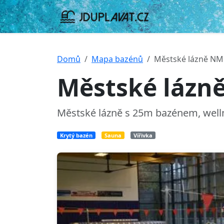
Domů
Mapa bazénů
Městské lázně N
Městské láz
Městské lázně s 25m bazénem, well
Krytý bazén
Sauna
Vířivka