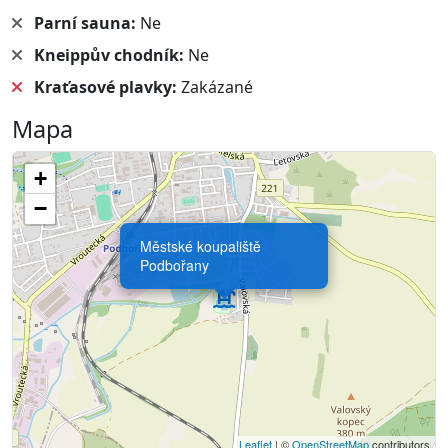
Parní sauna:
Ne
Kneippův chodník:
Ne
Kraťasové plavky:
Zakázané
Mapa
+
−
Městské koupaliště
Podbořany
Leaflet
| ©
OpenStreetMap
contributors