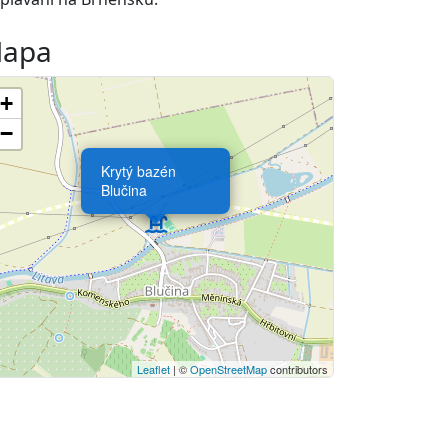
apa
+
−
Krytý bazén
Blučina
Leaflet
| ©
OpenStreetMap
contributors