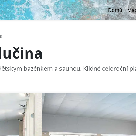
Domů
Map
na
lučina
dětským bazénkem a saunou. Klidné celoroční pla