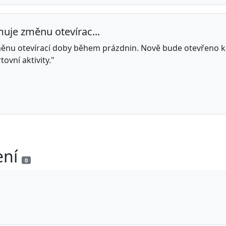
uje změnu otevírac...
ěnu otevírací doby během prázdnin. Nově bude otevřeno k
ovní aktivity."
ení
0