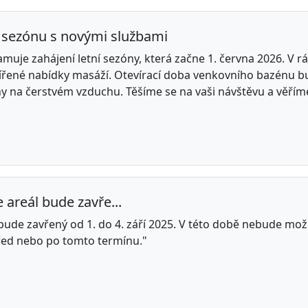
ní sezónu s novými službami
muje zahájení letní sezóny, která začne 1. června 2026. V r
ířené nabídky masáží. Otevírací doba venkovního bazénu b
 na čerstvém vzduchu. Těšíme se na vaši návštěvu a věříme,
 areál bude zavře...
bude zavřený od 1. do 4. září 2025. V této době nebude mož
řed nebo po tomto termínu."