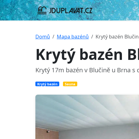
Domů
Mapa bazénů
Krytý bazén Bluči
Krytý bazén B
Krytý 17m bazén v Blučině u Brna s 
Krytý bazén
Sauna