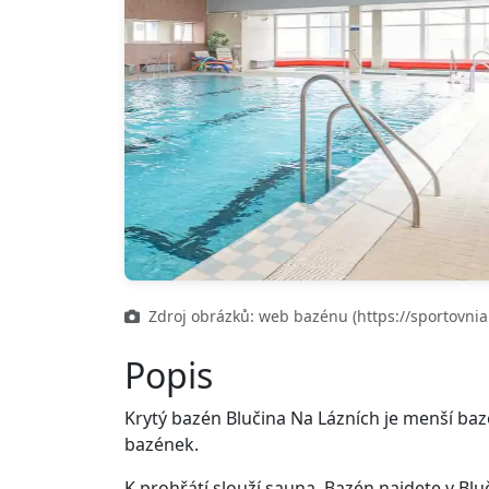
Zdroj obrázků: web bazénu (https://sportovniar
Popis
Krytý bazén Blučina Na Lázních je menší bazé
bazének.
K prohřátí slouží sauna. Bazén najdete v Blu