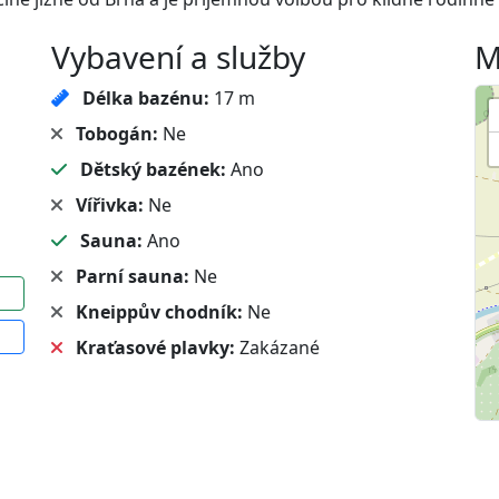
Vybavení a služby
M
Délka bazénu:
17 m
Tobogán:
Ne
Dětský bazének:
Ano
Vířivka:
Ne
Sauna:
Ano
Parní sauna:
Ne
Kneippův chodník:
Ne
Kraťasové plavky:
Zakázané