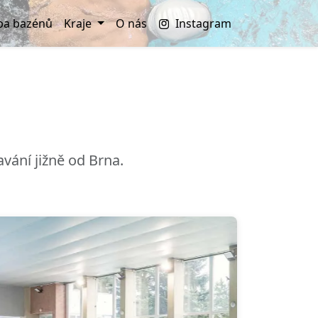
a bazénů
Kraje
O nás
Instagram
vání jižně od Brna.