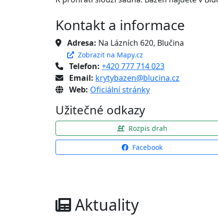
Kontakt a informace
Adresa:
Na Lázních 620, Blučina
Zobrazit na Mapy.cz
Telefon:
+420 777 714 023
Email:
krytybazen@blucina.cz
Web:
Oficiální stránky
Užitečné odkazy
Rozpis drah
Facebook
Aktuality