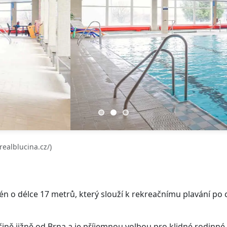
ealblucina.cz/)
n o délce 17 metrů, který slouží k rekreačnímu plavání po c
čině jižně od Brna a je příjemnou volbou pro klidné rodinné