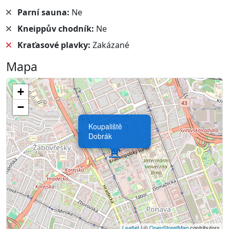
Parní sauna:
Ne
Kneippův chodník:
Ne
Kraťasové plavky:
Zakázané
Mapa
+
−
Koupaliště
Dobrák
Leaflet
| ©
OpenStreetMap
contributors