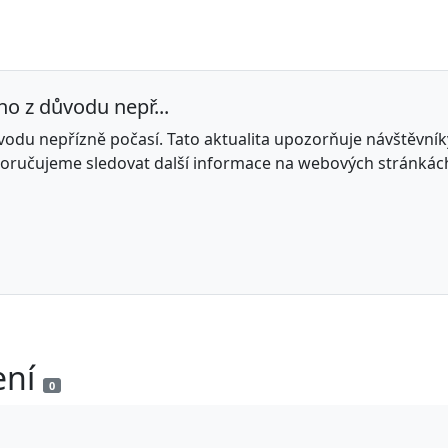
no z důvodu nepř...
ůvodu nepřízně počasí. Tato aktualita upozorňuje návštěvní
poručujeme sledovat další informace na webových stránkách,
ení
0