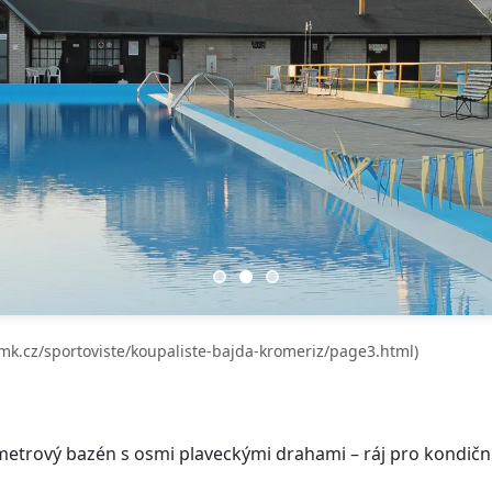
mk.cz/sportoviste/koupaliste-bajda-kromeriz/page3.html)
0metrový bazén s osmi plaveckými drahami – ráj pro kondiční