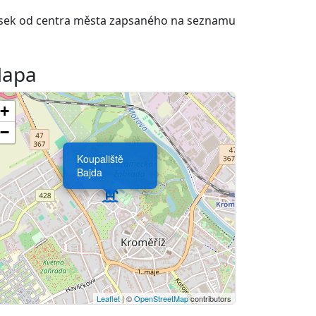
ousek od centra města zapsaného na seznamu
apa
+
−
Koupaliště
Bajda
Leaflet
| ©
OpenStreetMap
contributors