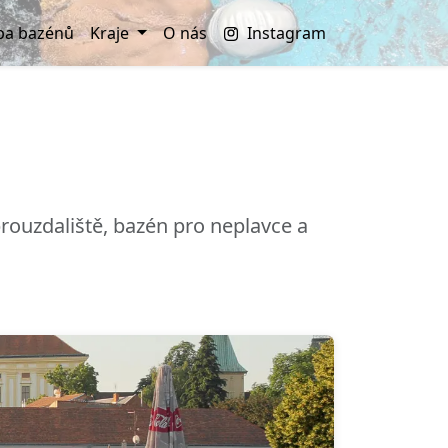
a bazénů
Kraje
O nás
Instagram
rouzdaliště, bazén pro neplavce a