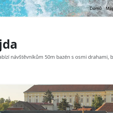
Domů
Map
jda
nabízí návštěvníkům 50m bazén s osmi drahami, b