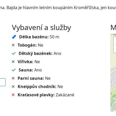
auna. Bajda je hlavním letním koupáním Kroměřížska, jen k
Vybavení a služby
M
Délka bazénu:
50 m
Tobogán:
Ne
Dětský bazének:
Ano
Vířivka:
Ne
Sauna:
Ano
Parní sauna:
Ne
Kneippův chodník:
Ne
Kraťasové plavky:
Zakázané