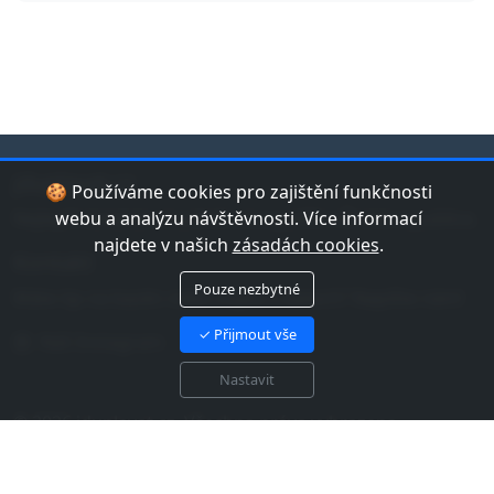
jduplavat.cz
🍪 Používáme cookies pro zajištění funkčnosti
Nejlepší databáze bazénů a koupališť v České republice.
webu a analýzu návštěvnosti. Více informací
najdete v našich
zásadách cookies
.
Kontakt
Pouze nezbytné
Máte tip na bazén nebo chybu v datech? Napište nám!
✓ Přijmout vše
Náš Instagram
Nastavit
© 2026 jduplavat.cz. Všechna práva vyhrazena.
Zásady cookies EU
Zásady zpracování osobních
údajů
Mapa webu