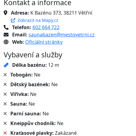
Kontakt a informace
Adresa:
K Bazénu 373, 38211 Větřní
Zobrazit na Mapy.cz
Telefon:
602 664 722
Email:
saunabazen@mestovetrni.cz
Web:
Oficiální stránky
Vybavení a služby
Délka bazénu:
12 m
Tobogán:
Ne
Dětský bazének:
Ne
Vířivka:
Ne
Sauna:
Ne
Parní sauna:
Ne
Kneippův chodník:
Ne
Kraťasové plavky:
Zakázané