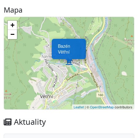
Mapa
+
−
Bazén
Větřní
Leaflet
| ©
OpenStreetMap
contributors
Aktuality