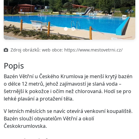
Previous
Next
Zdroj obrázků: web obce: https://www.mestovetrni.cz/
Popis
Bazén Větřní u Českého Krumlova je menší krytý bazén
o délce 12 metrů, jehož zajímavostí je slaná voda –
šetrnější k pokožce i očím než chlorovaná. Hodí se pro
lehké plavání a protažení těla.
V letních měsících se navíc otevírá venkovní koupaliště.
Bazén slouží obyvatelům Větřní a okolí
Českokrumlovska.