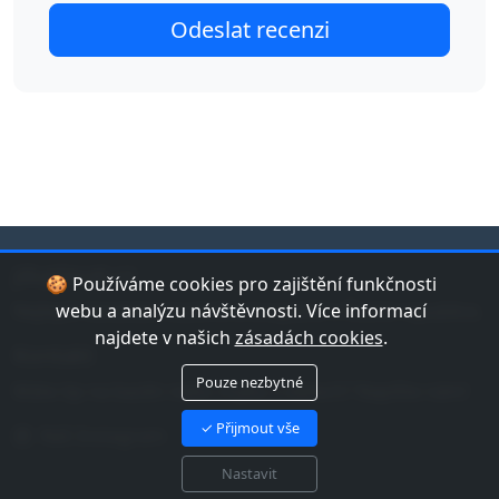
jduplavat.cz
🍪 Používáme cookies pro zajištění funkčnosti
Nejlepší databáze bazénů a koupališť v České republice.
webu a analýzu návštěvnosti. Více informací
najdete v našich
zásadách cookies
.
Kontakt
Pouze nezbytné
Máte tip na bazén nebo chybu v datech? Napište nám!
✓ Přijmout vše
Náš Instagram
Nastavit